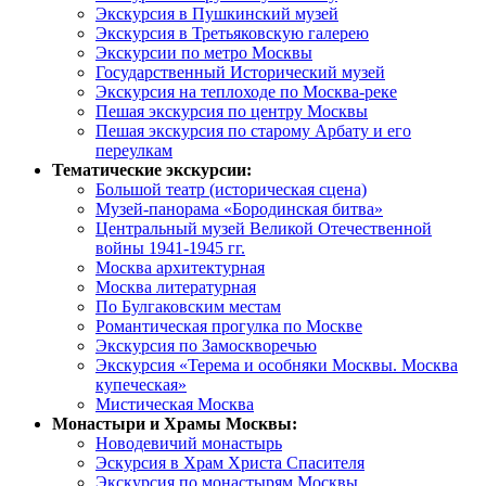
Экскурсия в Пушкинский музей
Экскурсия в Третьяковскую галерею
Экскурсии по метро Москвы
Государственный Исторический музей
Экскурсия на теплоходе по Москва-реке
Пешая экскурсия по центру Москвы
Пешая экскурсия по старому Арбату и его
переулкам
Тематические экскурсии:
Большой театр (историческая сцена)
Музей-панорама «Бородинская битва»
Центральный музей Великой Отечественной
войны 1941-1945 гг.
Москва архитектурная
Москва литературная
По Булгаковским местам
Романтическая прогулка по Москве
Экскурсия по Замоскворечью
Экскурсия «Терема и особняки Москвы. Москва
купеческая»
Мистическая Москва
Монастыри и Храмы Москвы:
Новодевичий монастырь
Эскурсия в Храм Христа Спасителя
Экскурсия по монастырям Москвы