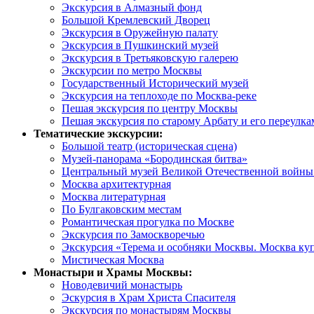
Экскурсия в Алмазный фонд
Большой Кремлевский Дворец
Экскурсия в Оружейную палату
Экскурсия в Пушкинский музей
Экскурсия в Третьяковскую галерею
Экскурсии по метро Москвы
Государственный Исторический музей
Экскурсия на теплоходе по Москва-реке
Пешая экскурсия по центру Москвы
Пешая экскурсия по старому Арбату и его переулка
Тематические экскурсии:
Большой театр (историческая сцена)
Музей-панорама «Бородинская битва»
Центральный музей Великой Отечественной войны 
Москва архитектурная
Москва литературная
По Булгаковским местам
Романтическая прогулка по Москве
Экскурсия по Замоскворечью
Экскурсия «Терема и особняки Москвы. Москва ку
Мистическая Москва
Монастыри и Храмы Москвы:
Новодевичий монастырь
Эскурсия в Храм Христа Спасителя
Экскурсия по монастырям Москвы