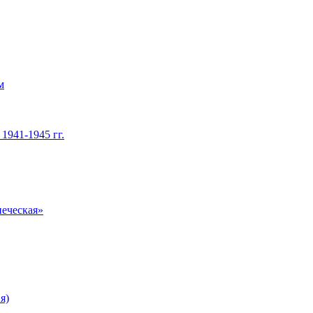
м
1941-1945 гг.
печеская»
я)