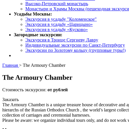
Высоко-Петровский монастырь
Монастыри и Храмы Москвы (пешеходная экскурси
Усадьбы Москвы:
Экскурсия в усадьбу "Коломенское"
Экскурсия в усадьбу «Царицыно»
Экскурсия в усадьбу «Кусково»
Загородные экскурсии:
Экскурсия в Троице Сергиеву Лавру
Индивидуальные экскурсии по Санкт-Петербургу
Экскурсии по Золотому кольцу (групповые туры!)
Главная
>
The Armoury Chamber
The Armoury Chamber
Стоимость экскурсии:
от рублей
Заказать
The Armoury Chamber is a unique treasure house of decorative and appli
hierarchs of the Russian Orthodox Church , the world’s largest colle
collection of carriages and ceremonial harnesses.
Please be aware: we organize individual tours only, and do not work 