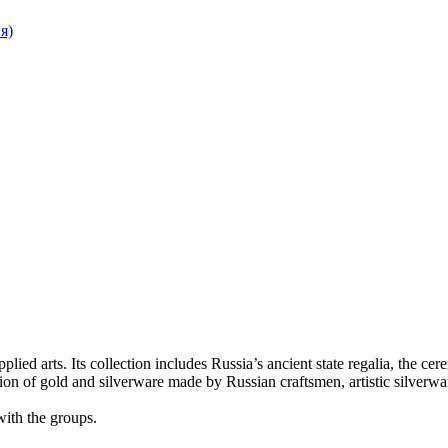
я)
ed arts. Its collection includes Russia’s ancient state regalia, the cer
ction of gold and silverware made by Russian craftsmen, artistic silve
with the groups.