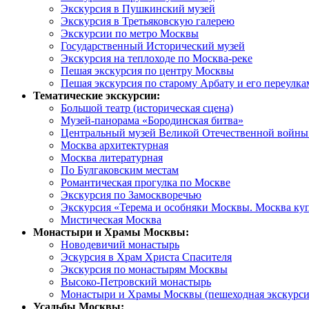
Экскурсия в Пушкинский музей
Экскурсия в Третьяковскую галерею
Экскурсии по метро Москвы
Государственный Исторический музей
Экскурсия на теплоходе по Москва-реке
Пешая экскурсия по центру Москвы
Пешая экскурсия по старому Арбату и его переулка
Тематические экскурсии:
Большой театр (историческая сцена)
Музей-панорама «Бородинская битва»
Центральный музей Великой Отечественной войны 
Москва архитектурная
Москва литературная
По Булгаковским местам
Романтическая прогулка по Москве
Экскурсия по Замоскворечью
Экскурсия «Терема и особняки Москвы. Москва ку
Мистическая Москва
Монастыри и Храмы Москвы:
Новодевичий монастырь
Эскурсия в Храм Христа Спасителя
Экскурсия по монастырям Москвы
Высоко-Петровский монастырь
Монастыри и Храмы Москвы (пешеходная экскурси
Усадьбы Москвы: