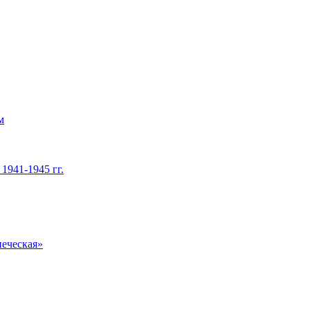
м
1941-1945 гг.
печеская»