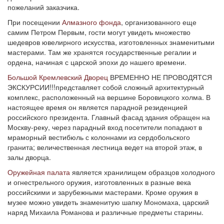
пожеланий заказчика.
При посещении
Алмазного фонда
, организованного еще
самим Петром Первым, гости могут увидеть множество
шедевров ювелирного искусства, изготовленных знаменитыми
мастерами. Там же хранятся государственные регалии и
ордена, начиная с царской эпохи до нашего времени.
Большой Кремлевский Дворец
ВРЕМЕННО НЕ ПРОВОДЯТСЯ
ЭКСКУРСИИ!!!представляет собой сложный архитектурный
комплекс, расположенный на вершине Боровицкого холма. В
настоящее время он является парадной резиденцией
российского президента. Главный фасад здания обращен на
Москву-реку, через парадный вход посетители попадают в
мраморный вестибюль с колоннами из сердобольского
гранита; величественная лестница ведет на второй этаж, в
залы дворца.
Оружейная палата
является хранилищем образцов холодного
и огнестрельного оружия, изготовленных в разные века
российскими и зарубежными мастерами. Кроме оружия в
музее можно увидеть знаменитую шапку Мономаха, царский
наряд Михаила Романова и различные предметы старины.