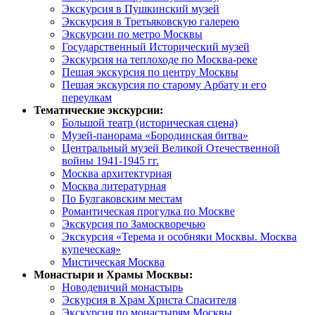
Экскурсия в Пушкинский музей
Экскурсия в Третьяковскую галерею
Экскурсии по метро Москвы
Государственный Исторический музей
Экскурсия на теплоходе по Москва-реке
Пешая экскурсия по центру Москвы
Пешая экскурсия по старому Арбату и его
переулкам
Тематические экскурсии:
Большой театр (историческая сцена)
Музей-панорама «Бородинская битва»
Центральный музей Великой Отечественной
войны 1941-1945 гг.
Москва архитектурная
Москва литературная
По Булгаковским местам
Романтическая прогулка по Москве
Экскурсия по Замоскворечью
Экскурсия «Терема и особняки Москвы. Москва
купеческая»
Мистическая Москва
Монастыри и Храмы Москвы:
Новодевичий монастырь
Эскурсия в Храм Христа Спасителя
Экскурсия по монастырям Москвы