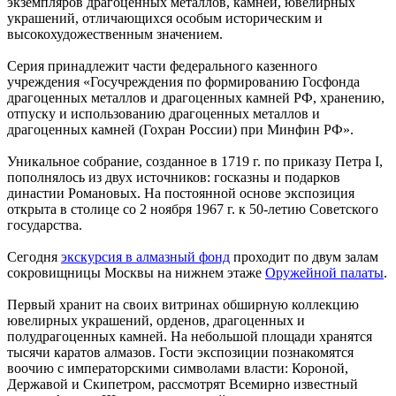
экземпляров драгоценных металлов, камней, ювелирных
украшений, отличающихся особым историческим и
высокохудожественным значением.
Серия принадлежит части федерального казенного
учреждения «Госучреждения по формированию Госфонда
драгоценных металлов и драгоценных камней РФ, хранению,
отпуску и использованию драгоценных металлов и
драгоценных камней (Гохран России) при Минфин РФ».
Уникальное собрание, созданное в 1719 г. по приказу Петра I,
пополнялось из двух источников: госказны и подарков
династии Романовых. На постоянной основе экспозиция
открыта в столице со 2 ноября 1967 г. к 50-летию Советского
государства.
Сегодня
экскурсия в алмазный фонд
проходит по двум залам
сокровищницы Москвы на нижнем этаже
Оружейной палаты
.
Первый хранит на своих витринах обширную коллекцию
ювелирных украшений, орденов, драгоценных и
полудрагоценных камней. На небольшой площади хранятся
тысячи каратов алмазов. Гости экспозиции познакомятся
воочию с императорскими символами власти: Короной,
Державой и Скипетром, рассмотрят Всемирно известный