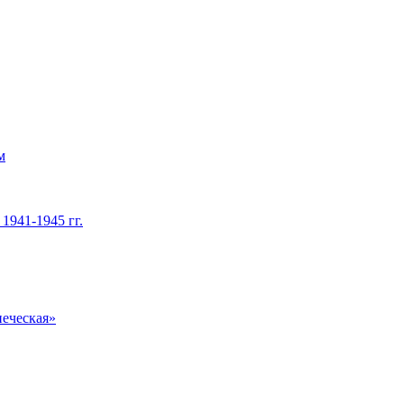
м
1941-1945 гг.
печеская»