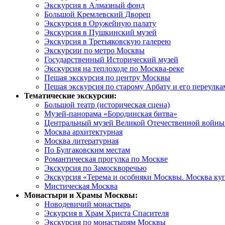
Экскурсия в Алмазный фонд
Большой Кремлевский Дворец
Экскурсия в Оружейную палату
Экскурсия в Пушкинский музей
Экскурсия в Третьяковскую галерею
Экскурсии по метро Москвы
Государственный Исторический музей
Экскурсия на теплоходе по Москва-реке
Пешая экскурсия по центру Москвы
Пешая экскурсия по старому Арбату и его переулка
Тематические экскурсии:
Большой театр (историческая сцена)
Музей-панорама «Бородинская битва»
Центральный музей Великой Отечественной войны 
Москва архитектурная
Москва литературная
По Булгаковским местам
Романтическая прогулка по Москве
Экскурсия по Замоскворечью
Экскурсия «Терема и особняки Москвы. Москва ку
Мистическая Москва
Монастыри и Храмы Москвы:
Новодевичий монастырь
Эскурсия в Храм Христа Спасителя
Экскурсия по монастырям Москвы