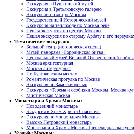
Экскурсия в Пушкинский музей
Экскурсия в Третьяковскую галерею
Экскурсии по метро Москвы
Государственный Исторический музей
Экскурсия на теплоходе по Москва-реке
Пешая экскурсия по центру Москвы
Пешая экскурсия по старому Арбату и его переулка
Тематические экскурсии:
Большой театр (историческая сцена)
Музей-панорама «Бородинская битва»
Центральный музей Великой Отечественной войны 
Москва архитектурная
Москва литературная
По Булгаковским местам
Романтическая прогулка по Москве
Экскурсия по Замоскворечью
Экскурсия «Терема и особняки Москвы. Москва ку
Мистическая Москва
Монастыри и Храмы Москвы:
Новодевичий монастырь
Эскурсия в Храм Христа Спасителя
Экскурсия по монастырям Москвы
Высоко-Петровский монастырь
Монастыри и Храмы Москвы (пешеходная экскурси
Усадьбы Москвы: