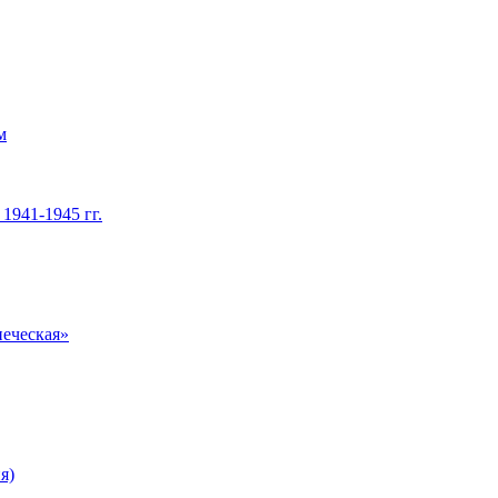
м
1941-1945 гг.
печеская»
я)