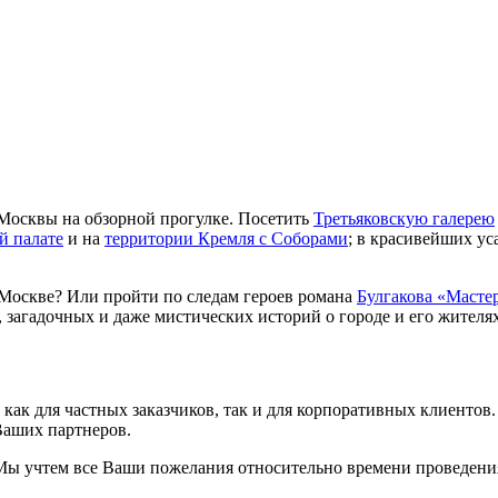
Москвы на обзорной прогулке. Посетить
Третьяковскую галерею
й палате
и на
территории Кремля с Соборами
; в красивейших ус
Москве? Или пройти по следам героев романа
Булгакова «Масте
 загадочных и даже мистических историй о городе и его жителях
как для частных заказчиков, так и для корпоративных клиенто
Ваших партнеров.
ы учтем все Ваши пожелания относительно времени проведения 