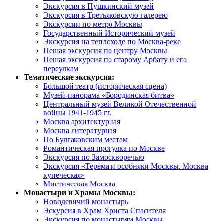
Экскурсия в Пушкинский музей
Экскурсия в Третьяковскую галерею
Экскурсии по метро Москвы
Государственный Исторический музей
Экскурсия на теплоходе по Москва-реке
Пешая экскурсия по центру Москвы
Пешая экскурсия по старому Арбату и его
переулкам
Тематические экскурсии:
Большой театр (историческая сцена)
Музей-панорама «Бородинская битва»
Центральный музей Великой Отечественной
войны 1941-1945 гг.
Москва архитектурная
Москва литературная
По Булгаковским местам
Романтическая прогулка по Москве
Экскурсия по Замоскворечью
Экскурсия «Терема и особняки Москвы. Москва
купеческая»
Мистическая Москва
Монастыри и Храмы Москвы:
Новодевичий монастырь
Эскурсия в Храм Христа Спасителя
Экскурсия по монастырям Москвы